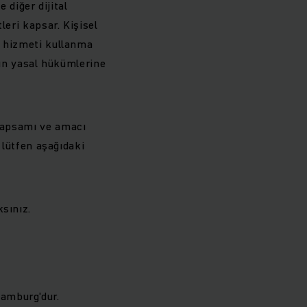
e diğer dijital
leri kapsar. Kişisel
al hizmeti kullanma
ının yasal hükümlerine
 kapsamı ve amacı
n lütfen aşağıdaki
sınız.
amburg'dur.