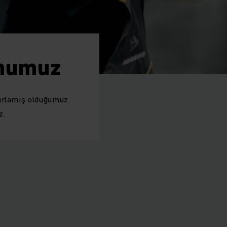
onumuz
zırlamış olduğumuz
z.