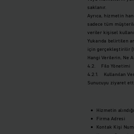
saklanır.
Ayrıca, hizmetin hang
sadece tüm müşteriler
veriler kişisel kulla
Yukarıda belirtilen a
için gerçekleştirilir
Hangi Verilerin, Ne A
4.2. Filo Yönetimi
4.2.1. Kullanılan Ver
Sunucuyu ziyaret etti
Hizmetin alındığ
Firma Adresi
Kontak Kişi Num