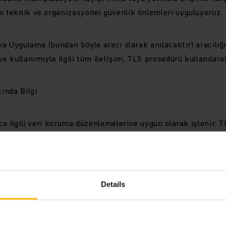
n teknik ve organizasyonel güvenlik önlemleri uyguluyoruz.
eya Uygulama (bundan böyle aracı olarak anılacaktır) aracılığ
ve kullanımıyla ilgili tüm iletişim, TLS prosedürü kullanılarak
ında Bilgi
zca ilgili veri koruma düzenlemelerine uygun olarak işlenir. 
cessed if legally permitted to do so, i.e. if law requires the 
s consent or if data processing is carried out based on our 
 Article 6 (1) lit. f GDPR.
Details
yasal olarak izin verilmesi, yasaların veri işlemeyi gerektir
nda veya veri işlemenin 6. madde anlamında meşru menfaat
mesi anlamına gelir ( 1). f GDPR.