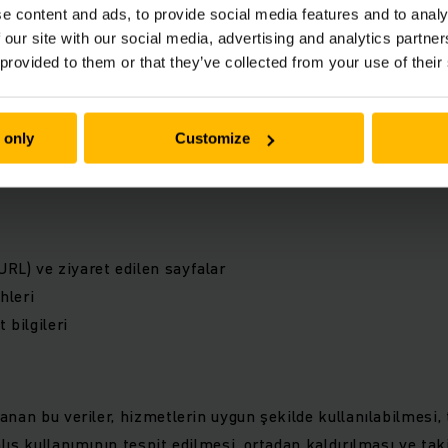
e content and ads, to provide social media features and to analy
 our site with our social media, advertising and analytics partn
 provided to them or that they’ve collected from your use of their
k Toplanan Veriler
zi kullanmanız durumunda toplanan veriler:
 only
Customize
URL) ve ziyaret edilen sayfalar
ihleri
 bilgileri
anan bu veriler, hizmetlerin uygun şekilde kullanılabilmesi, 
lış kullanımının tespit edilmesi, ortadan kaldırılması ve ta