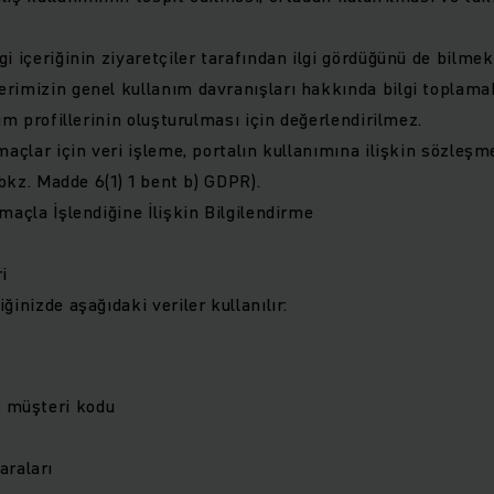
i içeriğinin ziyaretçiler tarafından ilgi gördüğünü de bilmek
imizin genel kullanım davranışları hakkında bilgi toplamakla
nım profillerinin oluşturulması için değerlendirilmez.
maçlar için veri işleme, portalın kullanımına ilişkin sözleş
 (bkz. Madde 6(1) 1 bent b) GDPR).
maçla İşlendiğine İlişkin Bilgilendirme
i
ğinizde aşağıdaki veriler kullanılır:
ı müşteri kodu
araları