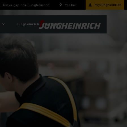
myJungheinrich
Dünya çapında Jungheinrich
Yer bul
Jungheinrich Shop Türkiye