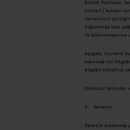
Gizlilik Politikası, J
ürünleri ( bundan son
verilerinizin gizlil
bağlamında bize sağla
ve düzenlemelerine u
Aşağıda, hizmetin ku
hakkında sizi bilgile
bilgileri dikkatlice 
Dördüncü bölümde, ve
2. Denetim
Denetim anlamında y