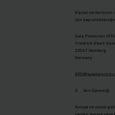
Kişisel verilerinizin 
için başvurabileceği
Data Protection Offi
Friedrich-Ebert-Da
22047 Hamburg
Germany
DPO@jungheinrich.
3. Veri Güvenliği
Avrupa ve ulusal giz
verileri kazara veya