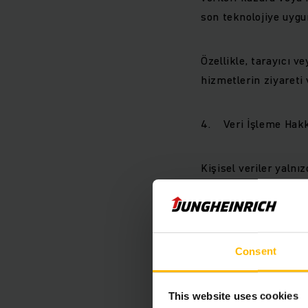
son teknolojiye uygu
Özellikle, tarayıcı v
hizmetlerin ziyareti 
4. Veri İşleme Hakk
Kişisel veriler yalnı
data will only be pro
the user has given hi
within the meaning of
Consent
Bu, veriler yalnızca 
onay vermesi durumu
This website uses cookies
olarak gerçekleştiril