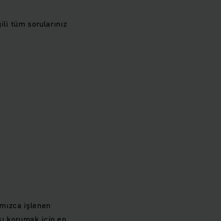
gili tüm sorularınız
ımızca işlenen
şı korumak için en