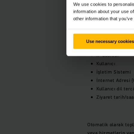
We use cookies to personalis
information about your use of
other information that you’ve
4.1. Otomatik Olara
Dijital hizmetlerimi
Use necessary cookies
IP addresi
Kullanıcı
İşletim Sistemi
İnternet Adresi (
Kullanıcı dil terc
Ziyaret tarih/saat
Otomatik olarak topl
veya hizmetlerin yan