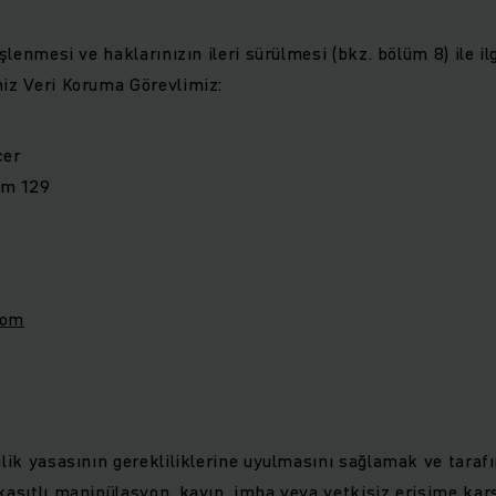
işlenmesi ve haklarınızın ileri sürülmesi (bkz. bölüm 8) ile il
niz Veri Koruma Görevlimiz:
cer
mm 129
com
lilik yasasının gerekliliklerine uyulmasını sağlamak ve taraf
 kasıtlı manipülasyon, kayıp, imha veya yetkisiz erişime kar