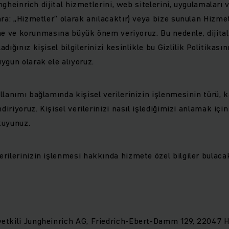
ungheinrich dijital hizmetlerini, web sitelerini, uygulamaları v
ra: „Hizmetler“ olarak anılacaktır) veya bize sunulan Hizmet
iğine ve korunmasına büyük önem veriyoruz. Bu nedenle, dijit
dığınız kişisel bilgilerinizi kesinlikle bu Gizlilik Politikas
ygun olarak ele alıyoruz.
llanımı bağlamında kişisel verilerinizin işlenmesinin türü,
ndiriyoruz. Kişisel verilerinizi nasıl işlediğimizi anlamak içi
okuyunuz.
rilerinizin işlenmesi hakkında hizmete özel bilgiler bulacak
etkili Jungheinrich AG, Friedrich-Ebert-Damm 129, 22047 H