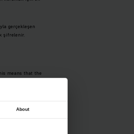
ıyla gerçekleşen
 şifrelenir.
This means that the
data processing, if
legitimate interests
About
mesi ve kullanıcının
lerimize dayalı