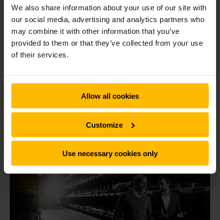
LOJISTIK BAŞARINIZI OTOMATIKLEŞTIRIN
We also share information about your use of our site with
Otomatik depo sistemleri
our social media, advertising and analytics partners who
may combine it with other information that you’ve
Malzeme akışınız dijitalleşme çağında artmış olan talepleri
provided to them or that they’ve collected from your use
halen yerine getiriyor mu? Otomatik depolar ve/veya
of their services.
Automated Storage and Retrieval Systems, kısaca ASRS,
gittikçe kısalan sipariş döngülerine, küçük parti boyutlarına
ve daha kısa teslimat sürelerine cevap vermektedir.
Allow all cookies
DAHA FAZLA BILGI EDININ
Customize
Use necessary cookies only