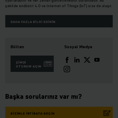
uyarlanabilir ve her zaman güncellenebilir durumdadır. Bu
şekilde endüstri 4.0 ve Internet of Things (IoT) size de ulaşır.
DAHA FAZLA BILGI EDININ
Bülten
Sosyal Medya
ŞIMDI
OTURUM AÇIN
Başka sorularınız var mı?
BIZIMLE IRTIBATA GEÇIN