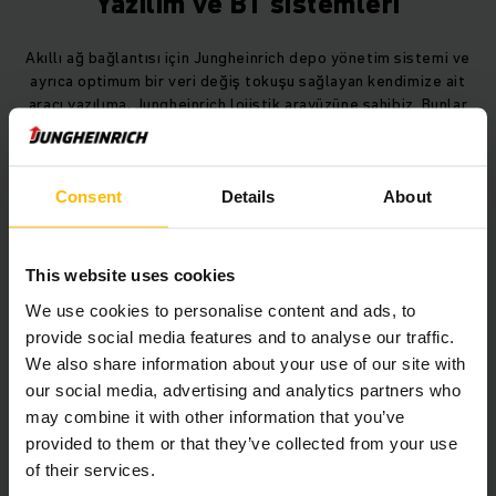
Yazılım ve BT sistemleri
Akıllı ağ bağlantısı için Jungheinrich depo yönetim sistemi ve
ayrıca optimum bir veri değiş tokuşu sağlayan kendimize ait
aracı yazılıma, Jungheinrich lojistik arayüzüne sahibiz. Bunlar
esnek bir şekilde uyarlanabilir ve her zaman güncellenebilir
durumdadır. Bu şekilde endüstri 4.0 ve Internet of Things
(IoT) sizin deponuza da ulaşır.
Consent
Details
About
DAHA FAZLA GÖSTER
This website uses cookies
We use cookies to personalise content and ads, to
provide social media features and to analyse our traffic.
Bülten
Sosyal Medya
We also share information about your use of our site with
our social media, advertising and analytics partners who
ŞIMDI
may combine it with other information that you’ve
OTURUM AÇIN
provided to them or that they’ve collected from your use
of their services.