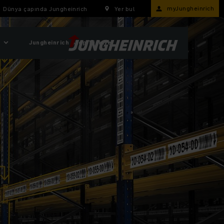
myJungheinrich
Dünya çapında Jungheinrich
Yer bul
Jungheinrich Shop Türkiye