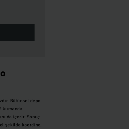
po
zdır. Bütünsel depo
raf kumanda
nı da içerir. Sonuç
l şekilde koordine,