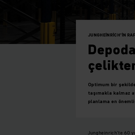
JUNGHEINRICH’IN RAF
Depodak
çelikten
Optimum bir şekilde
taşımakla kalmaz ay
planlama en önemlis
Jungheinrich'te 60 y