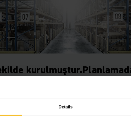
şekilde kurulmuştur.Planlamad
Sales’e kadar.
aşması için sağlam bir temele ihtiyacı vardır. Bunu eşsiz 
inrich palet rafımızda ürün geliştiriciler ve istatistikçiler
Details
er ve teknik düzenlemeyi gerçekleştirir. Sizin yerinizde yapı
umda özel çözüm olmaktadır. Bir ikincisi olmayan çözüm. İs
bakım ile eşlik ederiz. Bu sayede her şeyi tek uzman elinden