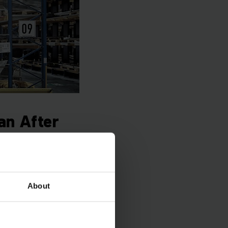
an After
yaklaşımımız
, kurulacak sisteme
About
lan planlama ve
terseniz size
 elde edersiniz.