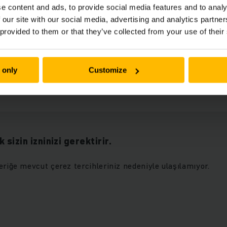
e content and ads, to provide social media features and to analy
 our site with our social media, advertising and analytics partn
Derinlemesine kontrol.
 provided to them or that they’ve collected from your use of their
i ve bağımsız test yöntemiyle her Jungheinrich palet rafı ta
 only
Customize
imlerdeki kendi bünyesindeki kontrol yerleri vasıtasıyla he
 sizin izninizi gerektirir.
eriğe mevcut çerez tercihleriniz nedeniyle ulaşılamıyor.