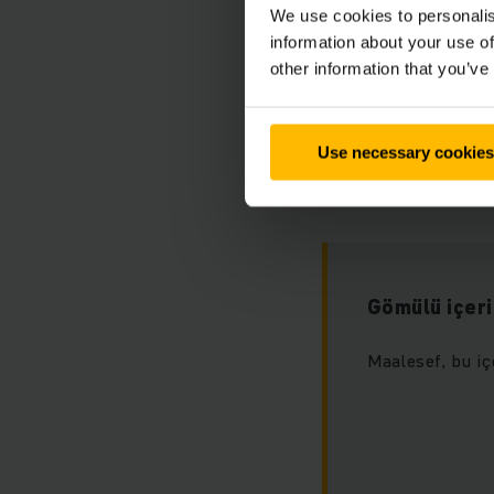
We use cookies to personalis
information about your use of
other information that you’ve
Çok sayıda şirket iç
Use necessary cookies
kanıtlamalıdır. Üret
kalite sağlıyoruz.
Gömülü içerik
Maalesef, bu iç