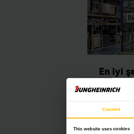
En iyi 
Deponuzun kendisini 
sağlamaktadır. Junghe
Consent
olan talepleri belirl
projelendirme bu dur
This website uses cookies
sonrasında da yıllık 