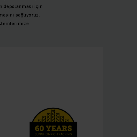
ın depolanması için
masını sağlıyoruz.
istemlerimize