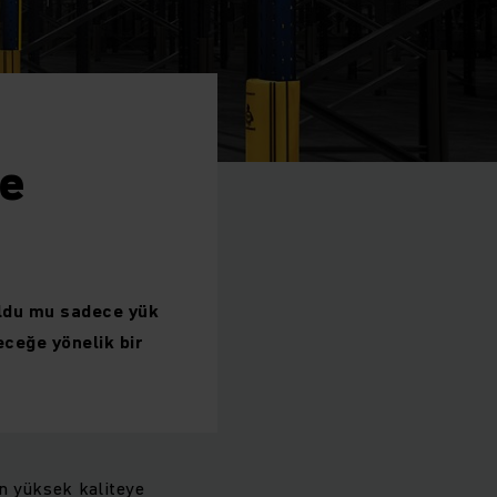
ve
uldu mu sadece yük
eceğe yönelik bir
en yüksek kaliteye