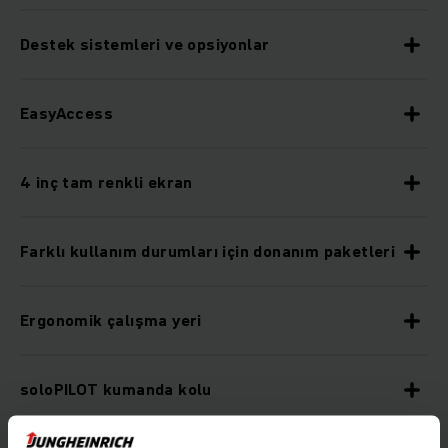
Destek sistemleri ve opsiyonlar
EasyAccess
4 inç tam renkli ekran
Farklı kullanım durumları için donanım paketleri
Ergonomik çalışma yeri
soloPILOT kumanda kolu