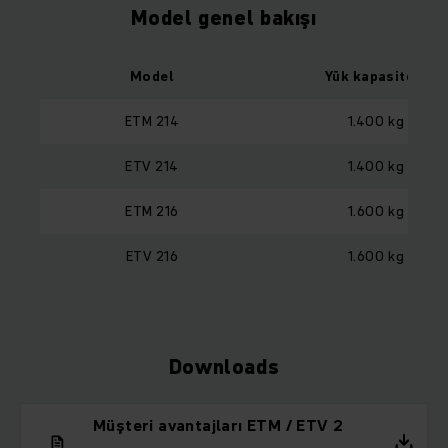
Model genel bakışı
Model
Yük kapasitesi
ETM 214
1.400 kg
ETV 214
1.400 kg
ETM 216
1.600 kg
ETV 216
1.600 kg
Downloads
Müşteri avantajları ETM / ETV 2