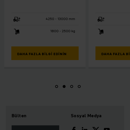
4250 - 13000 mm
4250 - 
1800 - 2500 kg
1600 -
DAHA FAZLA BILGI EDININ
DAHA FAZLA BILGI EDI
Bülten
Sosyal Medya