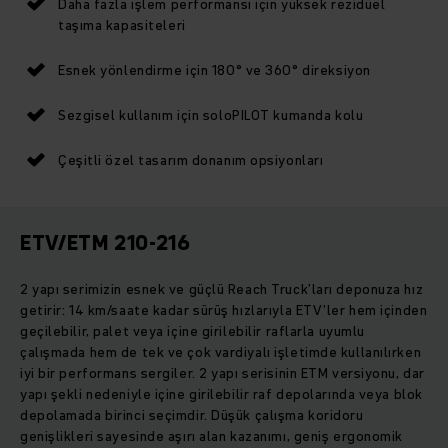
Daha fazla işlem performansı için yüksek rezidüel
taşıma kapasiteleri
Esnek yönlendirme için 180° ve 360° direksiyon
Sezgisel kullanım için soloPILOT kumanda kolu
Çeşitli özel tasarım donanım opsiyonları
ETV/ETM 210-216
2 yapı serimizin esnek ve güçlü Reach Truck’ları deponuza hız
getirir: 14 km/saate kadar sürüş hızlarıyla ETV’ler hem içinden
geçilebilir, palet veya içine girilebilir raflarla uyumlu
çalışmada hem de tek ve çok vardiyalı işletimde kullanılırken
iyi bir performans sergiler. 2 yapı serisinin ETM versiyonu, dar
yapı şekli nedeniyle içine girilebilir raf depolarında veya blok
depolamada birinci seçimdir. Düşük çalışma koridoru
genişlikleri sayesinde aşırı alan kazanımı, geniş ergonomik