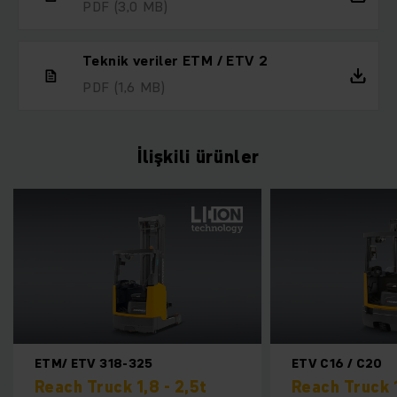
PDF
(3,0 MB)
Teknik veriler ETM / ETV 2
PDF
(1,6 MB)
İlişkili ürünler
TM/ ETV 318-325
ETV C16 / C20
each Truck 1,8 - 2,5t
Reach Truck 1,6 - 2