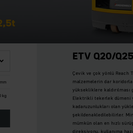
2,5t
ETV Q20/Q2
Çevik ve çok yönlü Reach T
malzemelerin dar koridorla
0 mm
yüksekliklere kaldırılması g
0 kg
Elektrikli tekerlek dümeni 
kadaruzunlukları olan yükle
şekildenakledilebilirler. 
mümkün olan en hızlı sürüş
direksiyonu, kullanıma haz