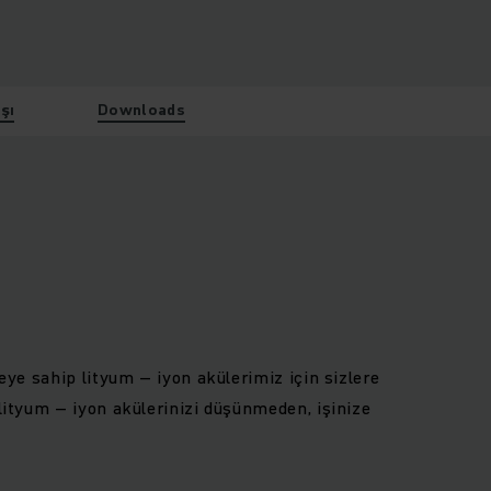
şı
Downloads
teye sahip lityum – iyon akülerimiz için sizlere
 lityum – iyon akülerinizi düşünmeden, işinize