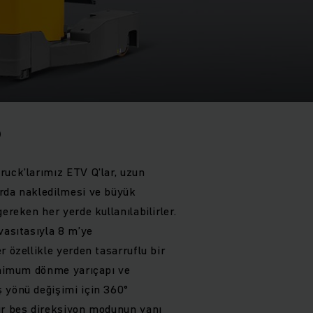
5
ruck’larımız ETV Q'lar, uzun
rda nakledilmesi ve büyük
ereken her yerde kullanılabilirler.
vasıtasıyla 8 m’ye
r özellikle yerden tasarruflu bir
Minimum dönme yarıçapı ve
 yönü değişimi için 360°
ır beş direksiyon modunun yanı