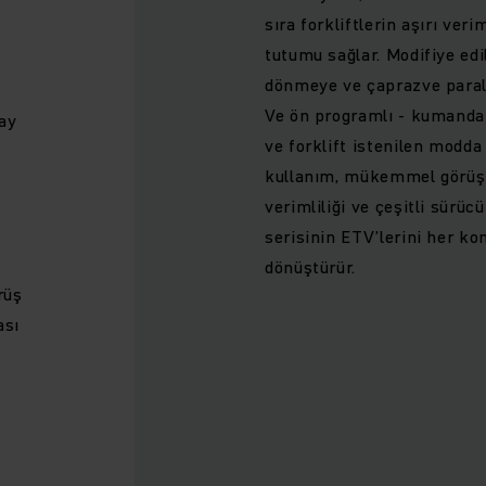
sıra forkliftlerin aşırı ver
tutumu sağlar. Modifiye ed
dönmeye ve çaprazve paral
Ve ön programlı - kumanda 
ay
ve forklift istenilen modda
kullanım, mükemmel görüş k
verimliliği ve çeşitli sürüc
serisinin ETV’lerini her ko
dönüştürür.
rüş
ası