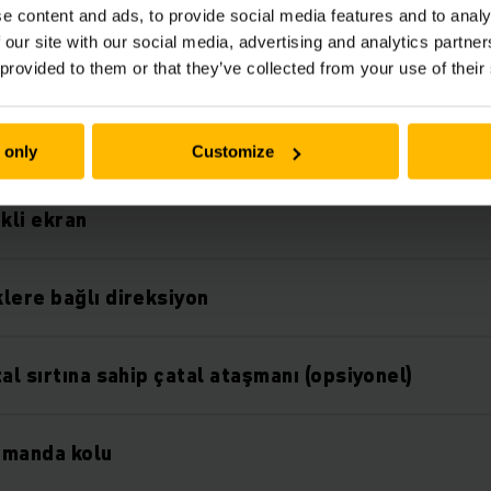
e content and ads, to provide social media features and to analy
 our site with our social media, advertising and analytics partn
lik
 provided to them or that they’ve collected from your use of their
cü destek sistemleri ve opsiyonlar
 only
Customize
kli ekran
lere bağlı direksiyon
al sırtına sahip çatal ataşmanı (opsiyonel)
umanda kolu