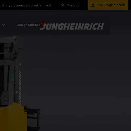
myJungheinrich
Dünya çapında Jungheinrich
Yer bul
Jungheinrich Shop Türkiye