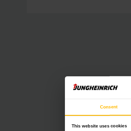
Güçlü asans
Consent
This website uses cookies
Lityum iyon t