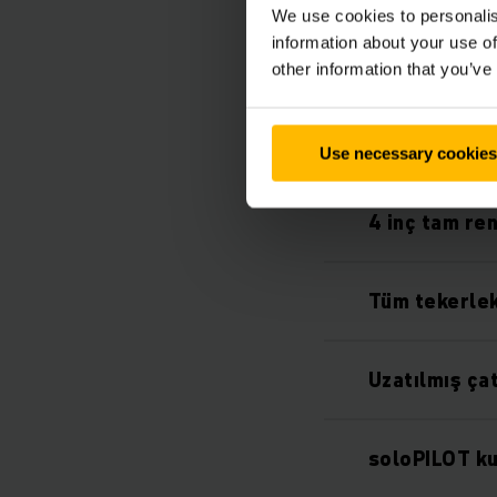
We use cookies to personalis
information about your use of
Yüksek güven
other information that you’ve
Çeşitli sürü
Use necessary cookies
4 inç tam ren
Tüm tekerlek
Uzatılmış çat
soloPILOT k