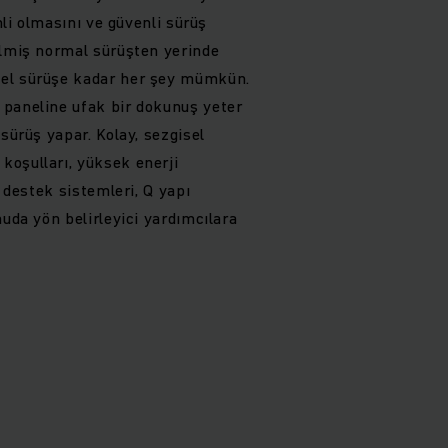
imli olmasını ve güvenli sürüş
ilmiş normal sürüşten yerinde
el sürüşe kadar her şey mümkün.
paneline ufak bir dokunuş yeter
 sürüş yapar. Kolay, sezgisel
oşulları, yüksek enerji
ü destek sistemleri, Q yapı
nuda yön belirleyici yardımcılara